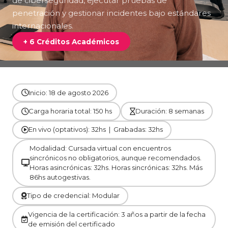
de ciberseguridad, ejecutar pruebas de
penetración y gestionar incidentes bajo estándares
internacionales.
+ 6 Créditos Académicos
Inicio: 18 de agosto 2026
Carga horaria total: 150 hs
Duración: 8 semanas
En vivo (optativos): 32hs | Grabadas: 32hs
Modalidad: Cursada virtual con encuentros
sincrónicos no obligatorios, aunque recomendados.
Horas asincrónicas: 32hs. Horas sincrónicas: 32hs. Más
86hs autogestivas.
Tipo de credencial: Modular
Vigencia de la certificación: 3 años a partir de la fecha
de emisión del certificado