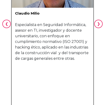
Claudio Milio
I
Especialista en Seguridad Informática,
G
asesor en TI, investigador y docente
L
universitario, con enfoque en
d
cumplimiento normativo (ISO 27001) y
I
hacking ético, aplicado en las industrias
r
de la construcción vial y del transporte
R
de cargas generales entre otras.
C
d
i
n
s
c
A
C
d