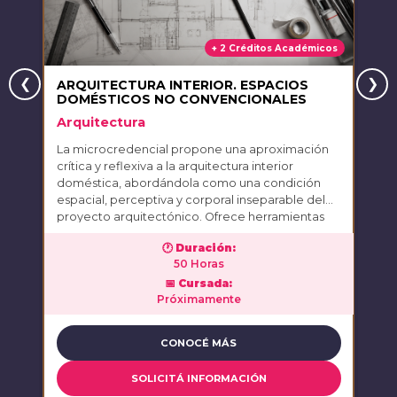
+ 2 Créditos Académicos
ARQUITECTURA INTERIOR. ESPACIOS
A
DOMÉSTICOS NO CONVENCIONALES
M
Arquitectura
A
La microcredencial propone una aproximación
L
crítica y reflexiva a la arquitectura interior
c
doméstica, abordándola como una condición
d
espacial, perceptiva y corporal inseparable del
i
proyecto arquitectónico. Ofrece herramientas
d
conceptuales y proyectuales para interpretar y
r
🕐
Duración:
diseñar espacios de vivienda flexibles,
y
50 Horas
innovadores y no convencionales, acordes con
ej
📅
Cursada:
las nuevas formas de habitar, trabajar y convivir.
d
Próximamente
CONOCÉ MÁS
SOLICITÁ INFORMACIÓN